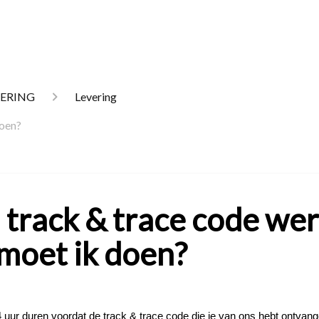
VERING
Levering
doen?
 track & trace code wer
moet ik doen?
4 uur duren voordat de track & trace code die je van ons hebt ontvang