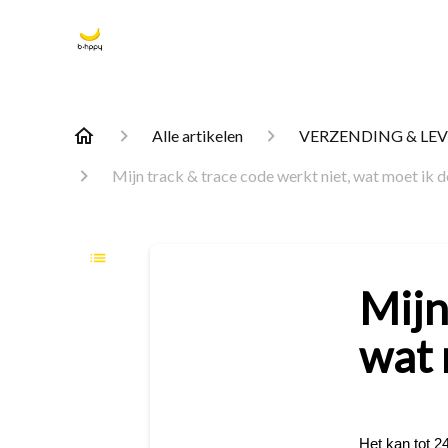
Alle artikelen
VERZENDING & LE
Mijn track & trace code werkt niet, wat moet ik 
Mijn
wat 
Het kan tot 2