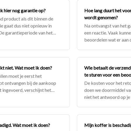
k hier nog garantie op?
Hoe lang duurt het voo
wordt genomen?
d product als dit binnen de
ie gaat dus niet opnieuw in
Na ontvangst van het ga
De garantieperiode van het
een reactie. Vaak kunn
et het
beoordelen wat er aan d
Lukt dit niet, dan zulle
ukt niet. Wat moet ik doen?
Wie betaalt de verzend
te sturen voor een beo
len moet je eerst het
bt ontvangen bij de aankoop
De kosten voor het reto
 ingevoerd, verschijnt het
doen we doormiddel van 
 ons hebben gek
niet het antwoord op j
helpen we je verder.
chadigd. Wat moet ik doen?
Mijn koffer is beschadig