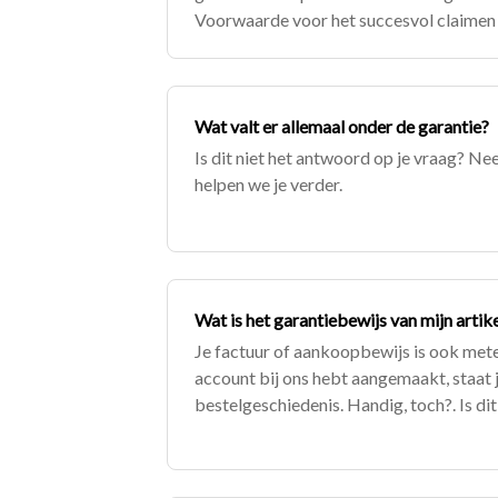
Voorwaarde voor het succesvol claimen v
een kopie van de aankoopfactuur kunt o
Wat valt er allemaal onder de garantie?
Is dit niet het antwoord op je vraag? N
helpen we je verder.
Wat is het garantiebewijs van mijn artik
Je factuur of aankoopbewijs is ook metee
account bij ons hebt aangemaakt, staat je
bestelgeschiedenis. Handig, toch?. Is dit
vraag? Neem dan contact met ons op, d