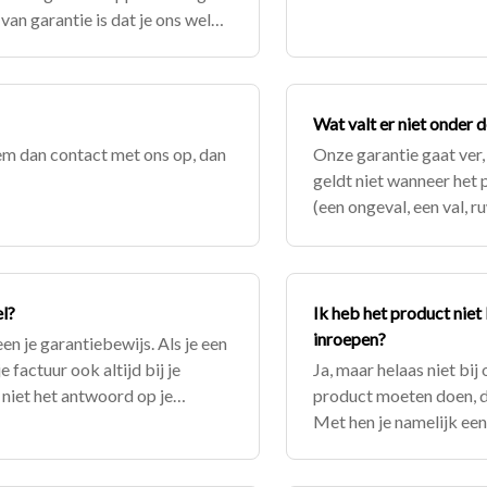
an garantie is dat je ons wel
verl
Wat valt er niet onder 
eem dan contact met ons op, dan
Onze garantie gaat ver,
geldt niet wanneer het
(een ongeval, een val, r
verkeerd of onredelijk 
el?
Ik heb het product niet 
inroepen?
n je garantiebewijs. Als je een
 factuur ook altijd bij je
Ja, maar helaas niet bij 
 niet het antwoord op je
product moeten doen, d
an help
Met hen je namelijk een
antwoord op je vraag?