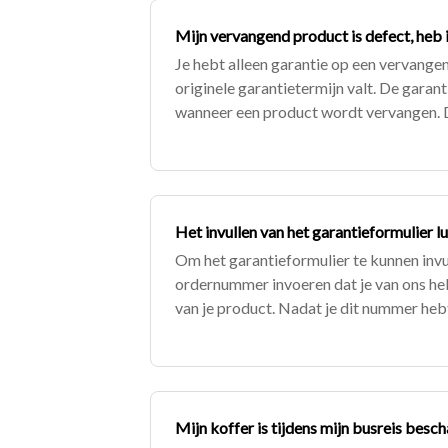
Mijn vervangend product is defect, heb i
Je hebt alleen garantie op een vervangen
originele garantietermijn valt. De garant
wanneer een product wordt vervangen. 
originele product is dus leidend. Is dit ni
Het invullen van het garantieformulier l
Om het garantieformulier te kunnen invul
ordernummer invoeren dat je van ons he
van je product. Nadat je dit nummer hebt
formulier. Mocht je het product niet bij
Mijn koffer is tijdens mijn busreis bes